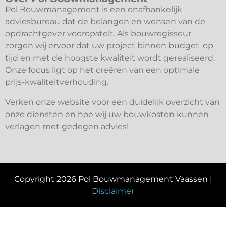
Pol Bouwmanagement is een onafhankelijk
adviesbureau dat de belangen en wensen van de
opdrachtgever vooropstelt. Als bouwregisseur
zorgen wij ervoor dat uw project binnen budget, op
tijd en met de hoogste kwaliteit wordt gerealiseerd.
Onze focus ligt op het creëren van een optimale
prijs-kwaliteitverhouding.
Verken onze website voor een duidelijk overzicht van
onze diensten en hoe wij uw bouwkosten kunnen
verlagen met gedegen advies!
Copyright 2026 Pol Bouwmanagement Vaassen |
Disclaimer