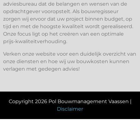
adviesbureau dat de belangen en wensen van de
opdrachtgever vooropstelt. Als bouwregisseur
zorgen wij ervoor dat uw project binnen budget, op
tijd en met de hoogste kwaliteit wordt gerealiseerd.
Onze focus ligt op het creëren van een optimale
prijs-kwaliteitverhouding.
Verken onze website voor een duidelijk overzicht van
onze diensten en hoe wij uw bouwkosten kunnen
verlagen met gedegen advies!
Copyright 2026 Pol Bouwmanagement Vaassen |
Disclaimer